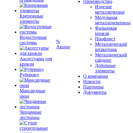
Производство
Изделие
металлическое
Крепежные
Модульная
элементы
металлочерепица
Фальцевая
кровля
Водосточные
Профлист
%
системы
Металлический
Акции
штакетник
Металлический
Аксессуары для
сайдинг
кровли
Доборные
элементы
Рубероид
О компании
Новости
Партнеры
Мансардные
Документы
окна
Чердачные
лестницы