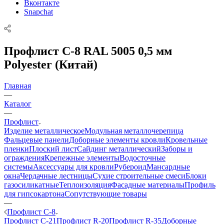
Вконтакте
Snapchat
Профлист C-8 RAL 5005 0,5 мм
Polyester (Китай)
Главная
—
Каталог
—
Профлист
Изделие металлическое
Модульная металлочерепица
Фальцевые панели
Доборные элементы кровли
Кровельные
пленки
Плоский лист
Сайдинг металлический
Заборы и
ограждения
Крепежные элементы
Водосточные
системы
Аксессуары для кровли
Рубероид
Мансардные
окна
Чердачные лестницы
Сухие строительные смеси
Блоки
газосиликатные
Теплоизоляция
Фасадные материалы
Профиль
для гипсокартона
Сопутствующие товары
—
Профлист C-8
Профлист C-21
Профлист R-20
Профлист R-35
Доборные