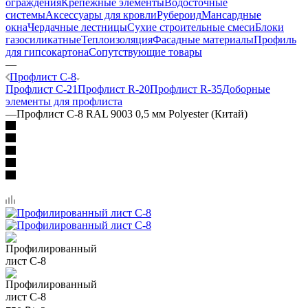
ограждения
Крепежные элементы
Водосточные
системы
Аксессуары для кровли
Рубероид
Мансардные
окна
Чердачные лестницы
Сухие строительные смеси
Блоки
газосиликатные
Теплоизоляция
Фасадные материалы
Профиль
для гипсокартона
Сопутствующие товары
—
Профлист C-8
Профлист C-21
Профлист R-20
Профлист R-35
Доборные
элементы для профлиста
—
Профлист C-8 RAL 9003 0,5 мм Polyester (Китай)