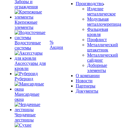
Заборы и
Производство
ограждения
Изделие
металлическое
Модульная
Крепежные
металлочерепица
элементы
Фальцевая
кровля
Профлист
%
Водосточные
Металлический
Акции
системы
штакетник
Металлический
сайдинг
Аксессуары для
Доборные
кровли
элементы
О компании
Рубероид
Новости
Партнеры
Документы
Мансардные
окна
Чердачные
лестницы