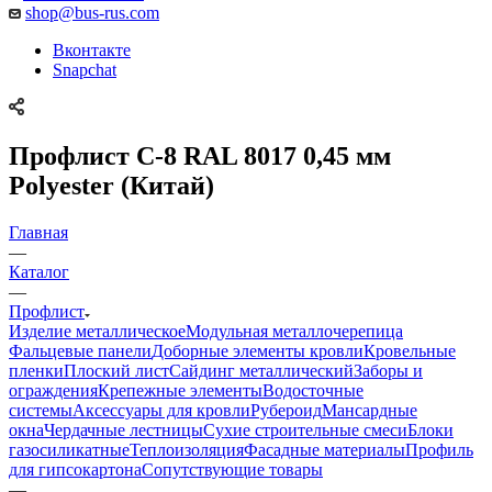
shop@bus-rus.com
Вконтакте
Snapchat
Профлист C-8 RAL 8017 0,45 мм
Polyester (Китай)
Главная
—
Каталог
—
Профлист
Изделие металлическое
Модульная металлочерепица
Фальцевые панели
Доборные элементы кровли
Кровельные
пленки
Плоский лист
Сайдинг металлический
Заборы и
ограждения
Крепежные элементы
Водосточные
системы
Аксессуары для кровли
Рубероид
Мансардные
окна
Чердачные лестницы
Сухие строительные смеси
Блоки
газосиликатные
Теплоизоляция
Фасадные материалы
Профиль
для гипсокартона
Сопутствующие товары
—