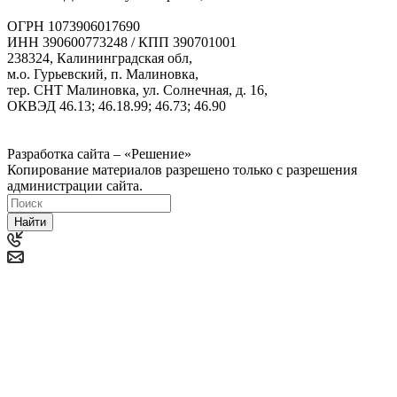
ОГРН 1073906017690
ИНН 390600773248 / КПП 390701001
238324, Калининградская обл,
м.о. Гурьевский, п. Малиновка,
тер. СНТ Малиновка, ул. Солнечная, д. 16,
ОКВЭД 46.13; 46.18.99; 46.73; 46.90
Политика ООО "Деловая Русь Маркет" в отношении
обработки персональных данных
Разработка сайта – «Решение»
Копирование материалов разрешено только с разрешения
администрации сайта.
Найти