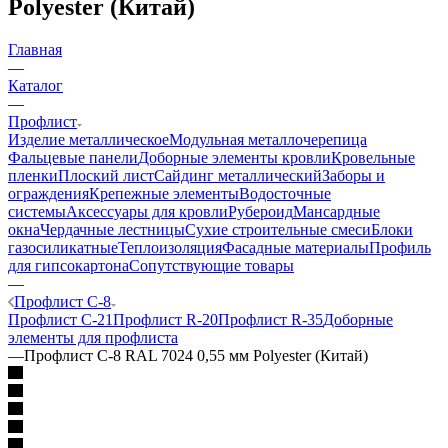
Polyester (Китай)
Главная
—
Каталог
—
Профлист
Изделие металлическое
Модульная металлочерепица
Фальцевые панели
Доборные элементы кровли
Кровельные
пленки
Плоский лист
Сайдинг металлический
Заборы и
ограждения
Крепежные элементы
Водосточные
системы
Аксессуары для кровли
Рубероид
Мансардные
окна
Чердачные лестницы
Сухие строительные смеси
Блоки
газосиликатные
Теплоизоляция
Фасадные материалы
Профиль
для гипсокартона
Сопутствующие товары
—
Профлист C-8
Профлист C-21
Профлист R-20
Профлист R-35
Доборные
элементы для профлиста
—
Профлист C-8 RAL 7024 0,55 мм Polyester (Китай)