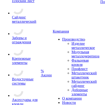
Плоский лист
По
Сайдинг
металлический
Компания
Заборы и
Производство
ограждения
Изделие
металлическое
Модульная
металлочерепица
Крепежные
Фальцевая
элементы
кровля
Профлист
%
Металлический
Акции
штакетник
Водосточные
Металлический
системы
сайдинг
Доборные
элементы
О компании
Аксессуары для
Новости
кровли