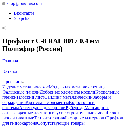
shop@bus-rus.com
Вконтакте
Snapchat
Профлист C-8 RAL 8017 0,4 мм
Полиэфир (Россия)
Главная
—
Каталог
—
Профлист
Изделие металлическое
Модульная металлочерепица
Фальцевые панели
Доборные элементы кровли
Кровельные
пленки
Плоский лист
Сайдинг металлический
Заборы и
ограждения
Крепежные элементы
Водосточные
системы
Аксессуары для кровли
Рубероид
Мансардные
окна
Чердачные лестницы
Сухие строительные смеси
Блоки
газосиликатные
Теплоизоляция
Фасадные материалы
Профиль
для гипсокартона
Сопутствующие товары
—