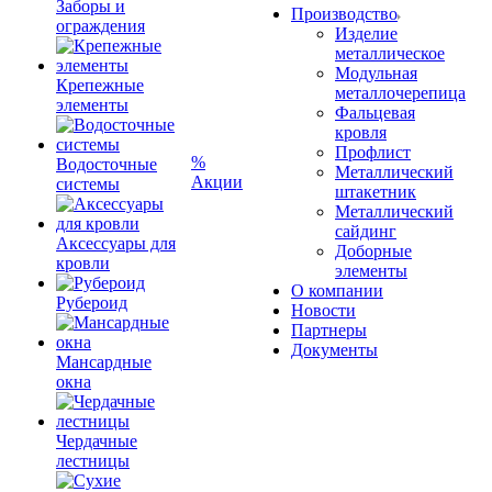
Заборы и
Производство
ограждения
Изделие
металлическое
Модульная
Крепежные
металлочерепица
элементы
Фальцевая
кровля
Профлист
%
Водосточные
Металлический
Акции
системы
штакетник
Металлический
сайдинг
Аксессуары для
Доборные
кровли
элементы
О компании
Рубероид
Новости
Партнеры
Документы
Мансардные
окна
Чердачные
лестницы