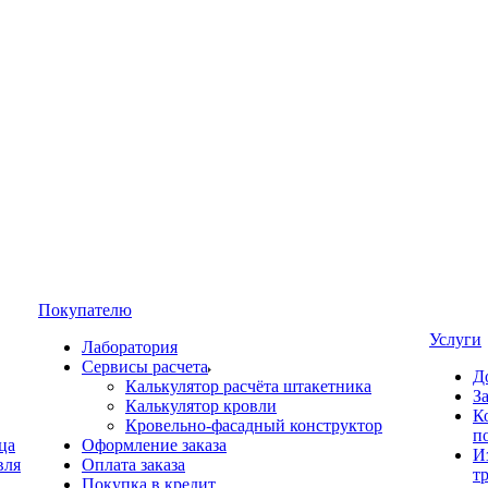
Покупателю
Услуги
Лаборатория
Сервисы расчета
Д
Калькулятор расчёта штакетника
З
Калькулятор кровли
К
Кровельно-фасадный конструктор
п
ца
Оформление заказа
И
вля
Оплата заказа
т
Покупка в кредит