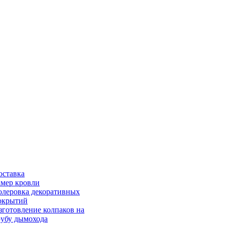
оставка
амер кровли
олеровка декоративных
окрытий
зготовление колпаков на
рубу дымохода