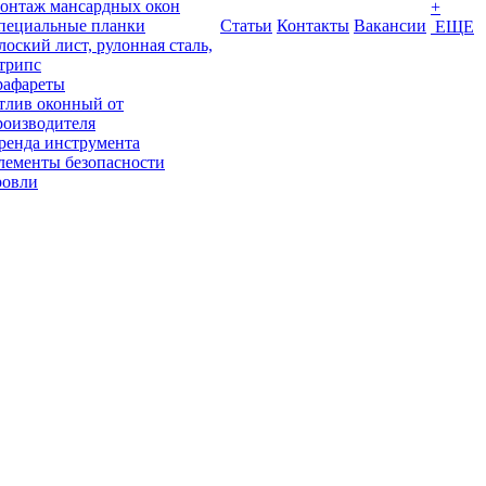
онтаж мансардных окон
+
пециальные планки
Статьи
Контакты
Вакансии
ЕЩЕ
лоский лист, рулонная сталь,
трипс
рафареты
тлив оконный от
роизводителя
ренда инструмента
лементы безопасности
ровли