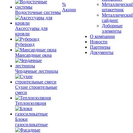
%
Металлически
Акции
штакетник
Водосточные системы
Металлически
сайдинг
Доборные
Аксессуары для
элементы
кровли
О компании
Новости
Рубероид
Партнеры
Документы
Мансардные окна
Чердачные лестницы
Сухие строительные
смеси
Теплоизоляция
Блоки
газосиликатные