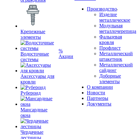
Производство
Изделие
металлическое
Модульная
металлочерепица
Крепежные
Фальцевая
элементы
кровля
Профлист
%
Металлический
Водосточные
Акции
штакетник
системы
Металлический
сайдинг
Доборные
Аксессуары для
элементы
кровли
О компании
Новости
Рубероид
Партнеры
Документы
Мансардные
окна
Чердачные
лестницы