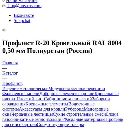
Наши магазины
shop@bus-rus.com
Вконтакте
Snapchat
Профлист R-20 Кровельный RAL 8004
0,50 мм Полиуретан (Россия)
Главная
—
Каталог
—
Профлист
Изделие металлическое
Модульная металлочерепица
Фальцевые панели
Доборные элементы кровли
Кровельные
пленки
Плоский лист
Сайдинг металлический
Заборы и
ограждения
Крепежные элементы
Водосточные
системы
Аксессуары для кровли
Рубероид
Мансардные
окна
Чердачные лестницы
Сухие строительные смеси
Блоки
газосиликатные
Теплоизоляция
Фасадные материалы
Профиль
для гипсокартона
Сопутствующие товары