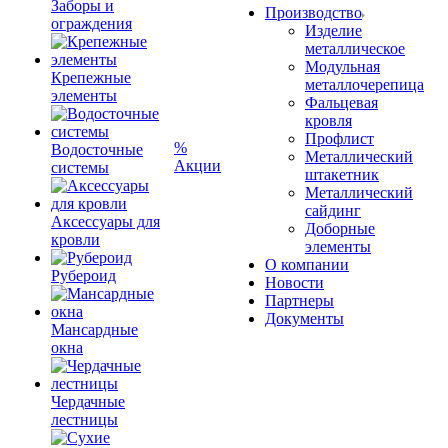
Заборы и
Производство
ограждения
Изделие
металлическое
Модульная
Крепежные
металлочерепица
элементы
Фальцевая
кровля
Профлист
%
Водосточные
Металлический
Акции
системы
штакетник
Металлический
сайдинг
Аксессуары для
Доборные
кровли
элементы
О компании
Рубероид
Новости
Партнеры
Документы
Мансардные
окна
Чердачные
лестницы