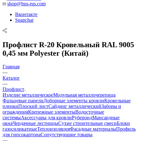
shop@bus-rus.com
Вконтакте
Snapchat
Профлист R-20 Кровельный RAL 9005
0,45 мм Polyester (Китай)
Главная
—
Каталог
—
Профлист
Изделие металлическое
Модульная металлочерепица
Фальцевые панели
Доборные элементы кровли
Кровельные
пленки
Плоский лист
Сайдинг металлический
Заборы и
ограждения
Крепежные элементы
Водосточные
системы
Аксессуары для кровли
Рубероид
Мансардные
окна
Чердачные лестницы
Сухие строительные смеси
Блоки
газосиликатные
Теплоизоляция
Фасадные материалы
Профиль
для гипсокартона
Сопутствующие товары
—