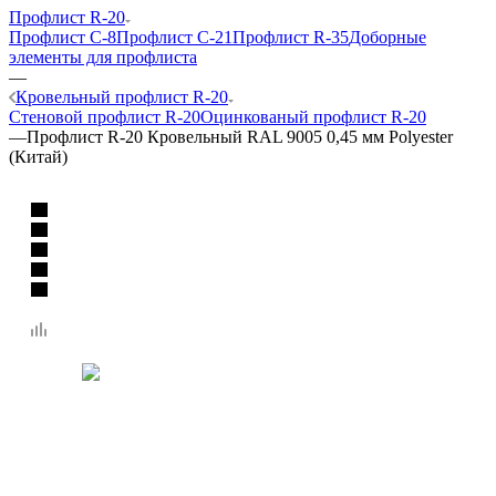
Профлист R-20
Профлист C-8
Профлист C-21
Профлист R-35
Доборные
элементы для профлиста
—
Кровельный профлист R-20
Стеновой профлист R-20
Оцинкованый профлист R-20
—
Профлист R-20 Кровельный RAL 9005 0,45 мм Polyester
(Китай)