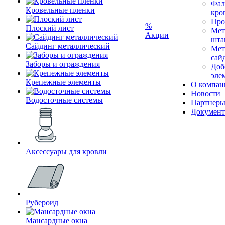
Фал
Кровельные пленки
кро
Про
%
Плоский лист
Мет
Акции
шта
Сайдинг металлический
Мет
сай
Заборы и ограждения
Доб
эле
Крепежные элементы
О компан
Новости
Водосточные системы
Партнер
Докумен
Аксессуары для кровли
Рубероид
Мансардные окна