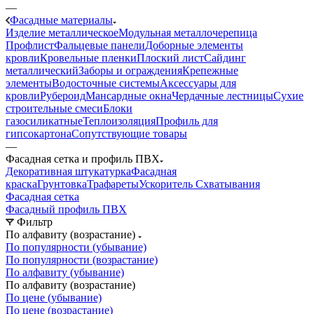
—
Фасадные материалы
Изделие металлическое
Модульная металлочерепица
Профлист
Фальцевые панели
Доборные элементы
кровли
Кровельные пленки
Плоский лист
Сайдинг
металлический
Заборы и ограждения
Крепежные
элементы
Водосточные системы
Аксессуары для
кровли
Рубероид
Мансардные окна
Чердачные лестницы
Сухие
строительные смеси
Блоки
газосиликатные
Теплоизоляция
Профиль для
гипсокартона
Сопутствующие товары
—
Фасадная сетка и профиль ПВХ
Декоративная штукатурка
Фасадная
краска
Грунтовка
Трафареты
Ускоритель Схватывания
Фасадная сетка
Фасадный профиль ПВХ
Фильтр
По алфавиту (возрастание)
По популярности (убывание)
По популярности (возрастание)
По алфавиту (убывание)
По алфавиту (возрастание)
По цене (убывание)
По цене (возрастание)