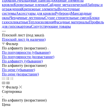
Профлист
Фальцевые панели
Доборные элементы
кровли
Кровельные пленки
Сайдинг металлический
Заборы и
ограждения
Крепежные элементы
Водосточные
системы
Аксессуары для кровли
Рубероид
Мансардные
окна
Чердачные лестницы
Сухие строительные смеси
Блоки
газосиликатные
Теплоизоляция
Фасадные материалы
Профиль
для гипсокартона
Сопутствующие товары
—
Плоский лист (под заказ)
Плоский лист (в наличии)
Фильтр
По алфавиту (возрастание)
По популярности (убывание)
По популярности (возрастание)
По алфавиту (убывание)
По алфавиту (возрастание)
По цене (убывание)
По цене (возрастание)
Фильтр
Сортировка
По алфавиту (возрастание)
Цена