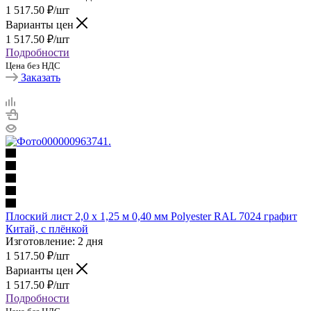
1 517.50
₽
/шт
Варианты цен
1 517.50
₽
/шт
Подробности
Цена без НДС
Заказать
Плоский лист 2,0 х 1,25 м 0,40 мм Polyester RAL 7024 графит
Китай, с плёнкой
Изготовление: 2 дня
1 517.50
₽
/шт
Варианты цен
1 517.50
₽
/шт
Подробности